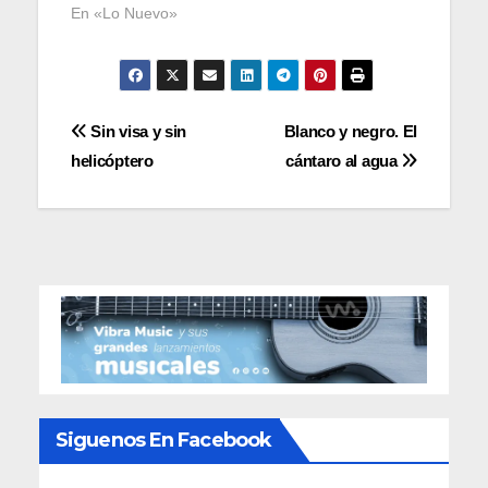
En «Lo Nuevo»
Navegación
Sin visa y sin
Blanco y negro. El
helicóptero
cántaro al agua
de
entradas
Siguenos En Facebook