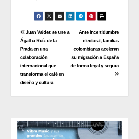
Navegación
Juan Valdez se une a
Ante incertidumbre
Ágatha Ruíz de la
electoral, familias
de
Prada en una
colombianas aceleran
entradas
colaboración
su migración a España
internacional que
de forma legal y segura
transforma el café en
diseño y cultura