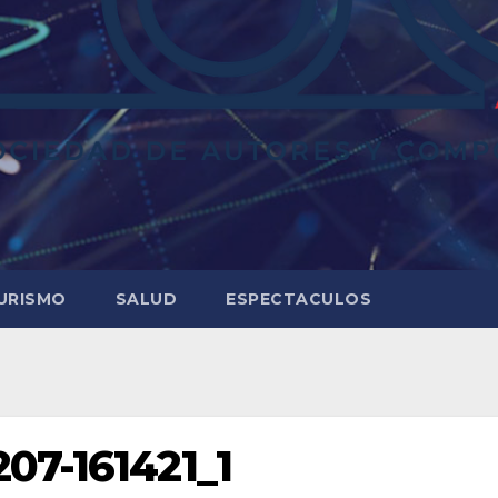
URISMO
SALUD
ESPECTACULOS
07-161421_1