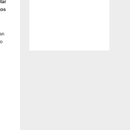
tar
tos
ían
io