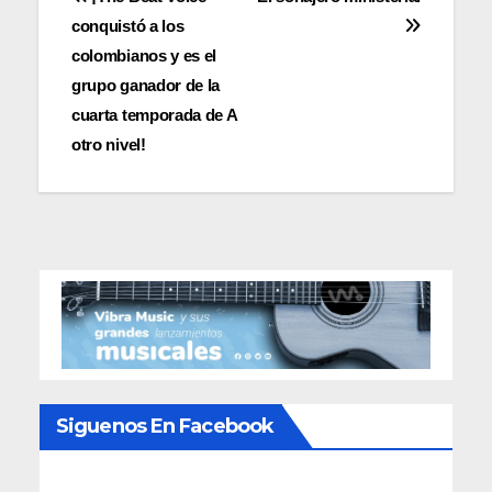
Navegación
conquistó a los
de
colombianos y es el
entradas
grupo ganador de la
cuarta temporada de A
otro nivel!
Siguenos En Facebook