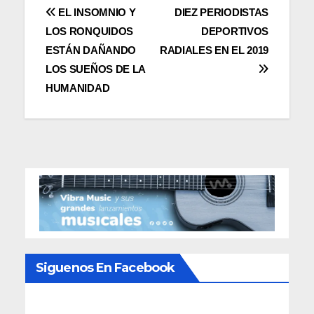
Navegación
EL INSOMNIO Y
DIEZ PERIODISTAS
LOS RONQUIDOS
DEPORTIVOS
de
ESTÁN DAÑANDO
RADIALES EN EL 2019
entradas
LOS SUEÑOS DE LA
HUMANIDAD
Siguenos En Facebook