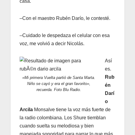
casa.
–Con el maestro Rubén Darío, le contesté.
–Cuidado le despedaza el celular con esa
voz, me volvió a decir Nicolás.
Así
es.
Rub
«Mi primera Vuelta partió de Santa Marta.
Niño se cayó y era el gran favorito»,
én
recuerda. Foto Blu Radio.
Darí
o
Arcila
Monsalve tiene la voz más fuerte de
la radio colombiana. Los Shure tiemblan
cuando suelta su melodiosa y bien
manejada sonoridad para narrar lo que más