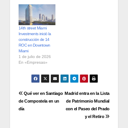
14th street Miami
Investments inició la
construcción de 14
ROC en Downtown
Miami
1 de julio de 2026
En «Empresas»
Navegación
Qué ver en Santiago
Madrid entra en la Lista
de Compostela en un
de Patrimonio Mundial
de
día
con el Paseo del Prado
entradas
y el Retiro