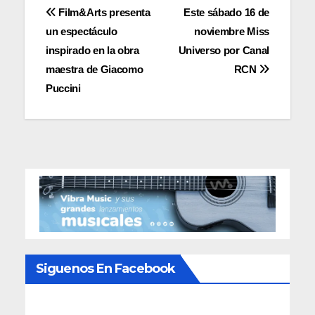
Navegación
Film&Arts presenta
Este sábado 16 de
un espectáculo
noviembre Miss
de
inspirado en la obra
Universo por Canal
entradas
maestra de Giacomo
RCN
Puccini
Siguenos En Facebook