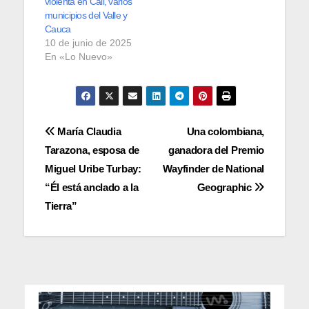
violenta en Cali, varios
municipios del Valle y
Cauca
10 de junio de 2025
En «Lo Nuevo»
Navegación
María Claudia
Una colombiana,
Tarazona, esposa de
ganadora del Premio
de
Miguel Uribe Turbay:
Wayfinder de National
entradas
“Él está anclado a la
Geographic
Tierra”