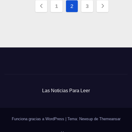
Paginación
1
2
3
de
entradas
Las Noticias Para Leer
Funciona gracias a WordPress
|
Tema: Newsup de
Themeansar