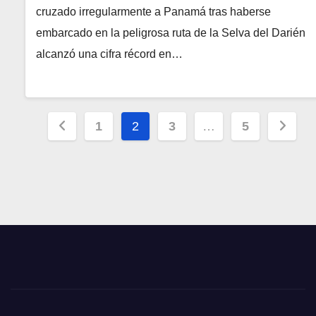
cruzado irregularmente a Panamá tras haberse
embarcado en la peligrosa ruta de la Selva del Darién
alcanzó una cifra récord en…
Paginación
1
2
3
…
5
de
entradas