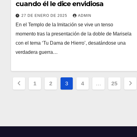
cuando él le dice envidiosa
27 DE ENERO DE 2025
ADMIN
En el Templo de la Imitación se vive un tenso
momento tras la presentación de la doble de Marisela
con el tema ‘Tu Dama de Hierro’, desatándose una
verdadera guerra…
Paginación
1
2
3
4
…
25
de
entradas