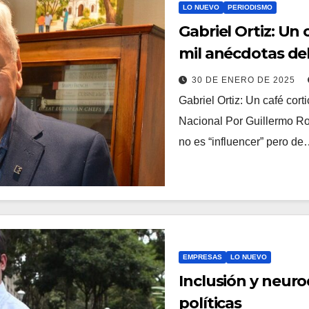
LO NUEVO
PERIODISMO
Gabriel Ortiz: Un 
mil anécdotas del
30 DE ENERO DE 2025
Gabriel Ortiz: Un café cort
Nacional Por Guillermo 
no es “influencer” pero d
EMPRESAS
LO NUEVO
Inclusión y neuro
políticas