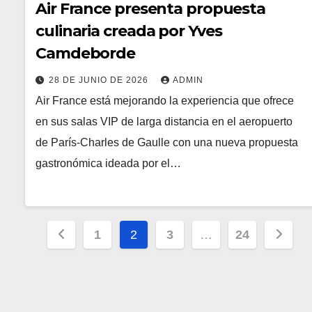
Air France presenta propuesta
culinaria creada por Yves
Camdeborde
28 DE JUNIO DE 2026
ADMIN
Air France está mejorando la experiencia que ofrece
en sus salas VIP de larga distancia en el aeropuerto
de París-Charles de Gaulle con una nueva propuesta
gastronómica ideada por el…
Paginación
1
2
3
…
24
de
entradas