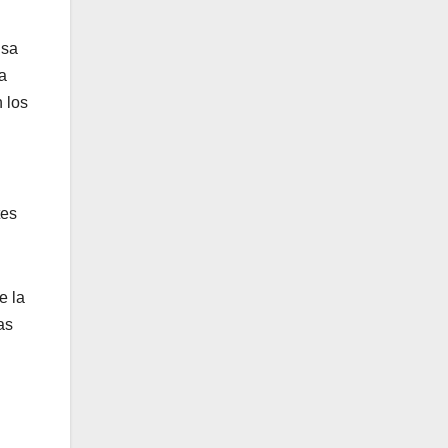
nsa
la
 los
tes
e la
as