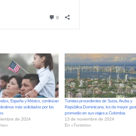
idos, España y México, continúan
Turistas procedentes de Suiza, Aruba y
destinos más solicitados por los
República Dominicana, los de mayor gas
os
promedio en sus viajes a Colombia
viembre de 2024
13 de noviembre de 2024
smo»
En «Turismo»