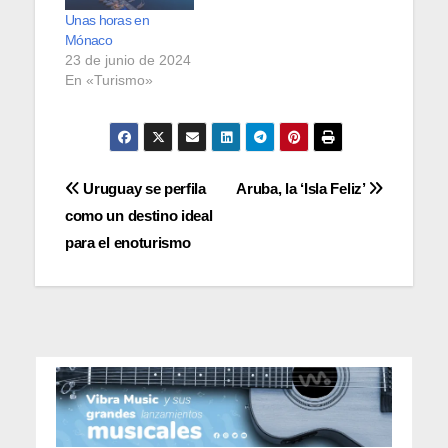
Unas horas en
Mónaco
23 de junio de 2024
En «Turismo»
Navegación
Uruguay se perfila
Aruba, la ‘Isla Feliz’
como un destino ideal
de
para el enoturismo
entradas