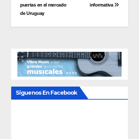
de
puertas en el mercado
informativa
entradas
de Uruguay
Siguenos En Facebook