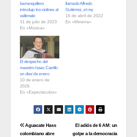
barranquillero
llamado Alfredo
introdujo los violines al
Gutiérrez, el rey
vallenato
16 de abril de 2022
31 de julio de 2023
En «Minería»
En «Música»
El despecho del
maestro Isaac Carrillo
un diez de enero
10 de enero de
2026
En «Espectáculos»
Navegación
Aguacate Hass
El adiós de 6 AM: un
colombiano abre
golpe a la democracia