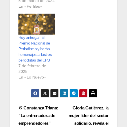
5 de marzo de 2024
En «Perfiles»
Hoy entregan El
Premio Nacional de
Periodismo y harán
homenajes a ilustres
periodistas del CPB
7 de febrero de
2025
En «Lo Nuevo»
Navegación
Constanza Triana:
Gloria Gutiérrez, la
“La entrenadora de
mujer líder del sector
de
emprendedores”
solidario, revela el