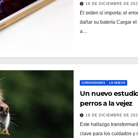
y dañan sus dispo
16 DE DICIEMBRE DE 20
El orden sí importa: el er
dañar su batería Cargar el 
a…
CURIOSIDADES
LO NUEVO
Un nuevo estudio 
perros a la vejez
16 DE DICIEMBRE DE 20
Este hallazgo transformará
clave para los cuidados y