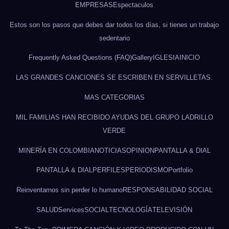
EMPRESAS
Espectaculos
Estos son los pasos que debes dar todos los días, si tienes un trabajo
sedentario
Frequently Asked Questions (FAQ)
Gallery
IGLESIA
INICIO
LAS GRANDES CANCIONES SE ESCRIBEN EN SERVILLETAS.
MAS CATEGORIAS
MIL FAMILIAS HAN RECIBIDO AYUDAS DEL GRUPO LADRILLO
VERDE
MINERÍA EN COLOMBIA
NOTICIAS
OPINION
PANTALLA & DIAL
PANTALLA & DIAL
PERFILES
PERIODISMO
Portfolio
Reinventarnos sin perder lo humano
RESPONSABILIDAD SOCIAL
SALUD
Services
SOCIAL
TECNOLOGÍA
TELEVISIÓN