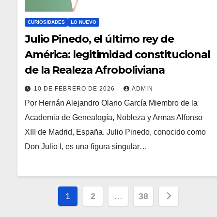
CURIOSIDADES
LO NUEVO
Julio Pinedo, el último rey de
América: legitimidad constitucional
de la Realeza Afroboliviana
10 DE FEBRERO DE 2026
ADMIN
Por Hernán Alejandro Olano García Miembro de la
Academia de Genealogía, Nobleza y Armas Alfonso
XIII de Madrid, España. Julio Pinedo, conocido como
Don Julio I, es una figura singular…
Paginación
1
2
…
38
de