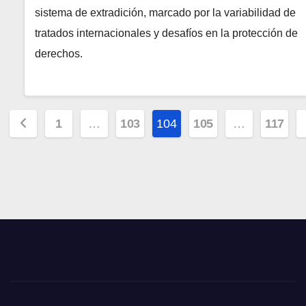
sistema de extradición, marcado por la variabilidad de
tratados internacionales y desafíos en la protección de
derechos.
Paginación
1
…
103
104
105
…
117
de
entradas