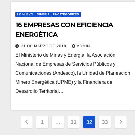
LO NUEVO
MINERÍA
UNCATEGORIZED
16 EMPRESAS CON EFICIENCIA
ENERGÉTICA
21 DE MARZO DE 2018
ADMIN
El Ministerio de Minas y Energía, la Asociación
Nacional de Empresas de Servicios Públicos y
Comunicaciones (Andesco), la Unidad de Planeación
Minero Energética (UPME) y la Financiera de
Desarrollo Territorial…
Paginación
1
…
31
32
33
de