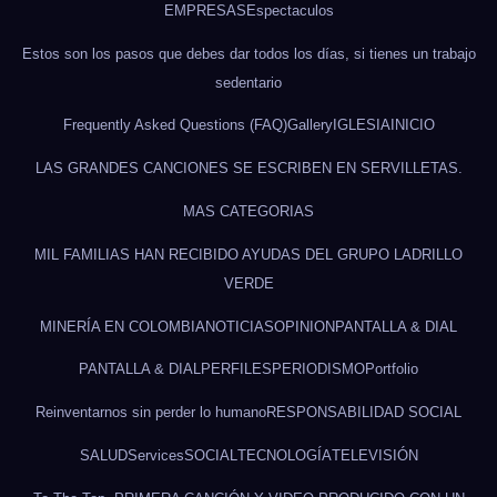
EMPRESAS
Espectaculos
Estos son los pasos que debes dar todos los días, si tienes un trabajo
sedentario
Frequently Asked Questions (FAQ)
Gallery
IGLESIA
INICIO
LAS GRANDES CANCIONES SE ESCRIBEN EN SERVILLETAS.
MAS CATEGORIAS
MIL FAMILIAS HAN RECIBIDO AYUDAS DEL GRUPO LADRILLO
VERDE
MINERÍA EN COLOMBIA
NOTICIAS
OPINION
PANTALLA & DIAL
PANTALLA & DIAL
PERFILES
PERIODISMO
Portfolio
Reinventarnos sin perder lo humano
RESPONSABILIDAD SOCIAL
SALUD
Services
SOCIAL
TECNOLOGÍA
TELEVISIÓN