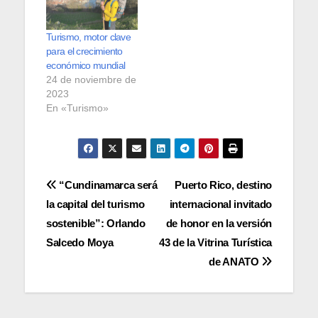
Turismo, motor clave
para el crecimiento
económico mundial
24 de noviembre de
2023
En «Turismo»
Navegación
“Cundinamarca será
Puerto Rico, destino
la capital del turismo
internacional invitado
de
sostenible”: Orlando
de honor en la versión
entradas
Salcedo Moya
43 de la Vitrina Turística
de ANATO