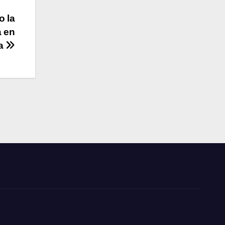
o la
a en
a