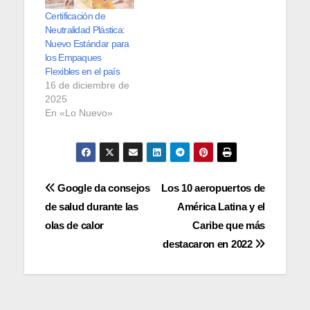
Certificación de
Neutralidad Plástica:
Nuevo Estándar para
los Empaques
Flexibles en el país
16 de diciembre de
2025
En «Lo Nuevo»
Navegación
Google da consejos
Los 10 aeropuertos de
de salud durante las
América Latina y el
de
olas de calor
Caribe que más
entradas
destacaron en 2022