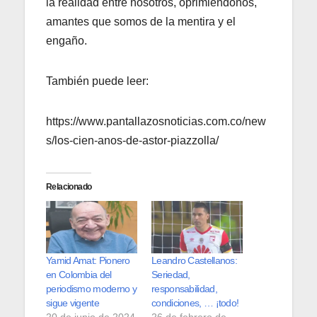
la realidad entre nosotros, oprimiéndonos,
amantes que somos de la mentira y el
engaño.
También puede leer:
https://www.pantallazosnoticias.com.co/new
s/los-cien-anos-de-astor-piazzolla/
Relacionado
Yamid Amat: Pionero
Leandro Castellanos:
en Colombia del
Seriedad,
periodismo moderno y
responsabilidad,
sigue vigente
condiciones, … ¡todo!
20 de junio de 2024
26 de febrero de