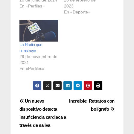
En «Perfiles»
2023
En «Deporte»
La Radio que
construye
29 de noviembre de
2021
En «Perfiles»
Navegación
Un nuevo
Increíble: Retratos con
dispositivo detecta
bolígrafo
de
insuficiencia cardiaca a
entradas
través de saliva