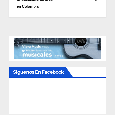
entradas
en Colombia
Siguenos En Facebook