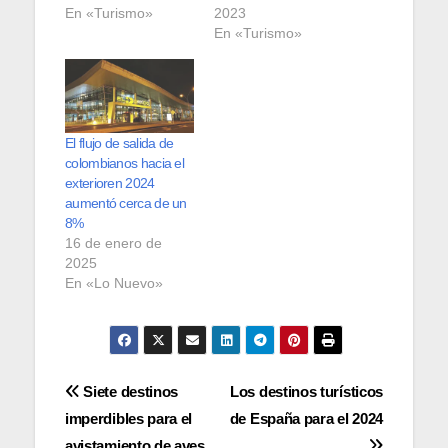
En «Turismo»
2023
En «Turismo»
El flujo de salida de
colombianos hacia el
exterioren 2024
aumentó cerca de un
8%
16 de enero de
2025
En «Lo Nuevo»
Navegación
Siete destinos
Los destinos turísticos
imperdibles para el
de España para el 2024
de
avistamiento de aves