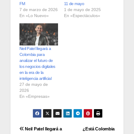
FM
11 de mayo
7 de marzo de 2026
1 de mayo de 2025
En «Lo Nuevo»
En «Espectáculos»
Neil Patel llegará a
Colombia para
analizar el futuro de
los negocios digitales
en la era de la
inteligencia artificial
27 de mayo de
2026
En «Empresas»
Navegación
Neil Patel llegará a
¿Está Colombia