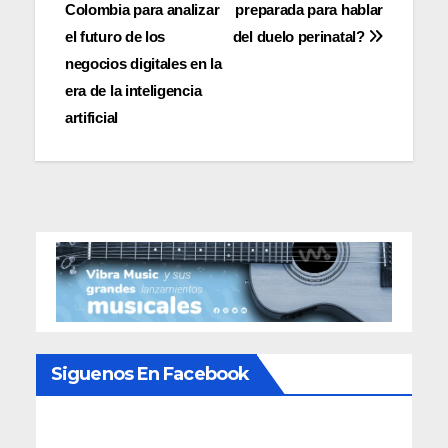
Colombia para analizar
preparada para hablar
de
el futuro de los
del duelo perinatal?
entradas
negocios digitales en la
era de la inteligencia
artificial
Siguenos En Facebook