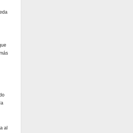
ueda
que
 más
ndo
la
a al