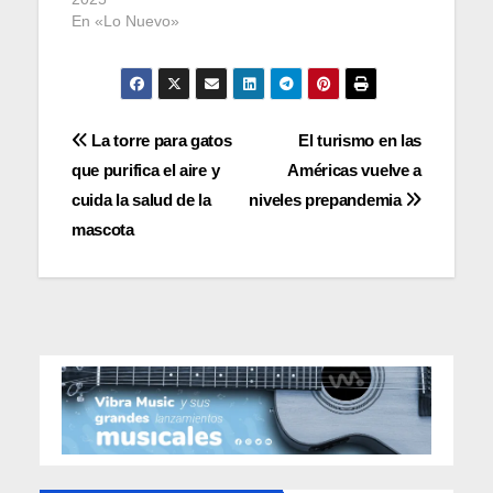
En «Lo Nuevo»
Navegación
La torre para gatos
El turismo en las
que purifica el aire y
Américas vuelve a
de
cuida la salud de la
niveles prepandemia
entradas
mascota