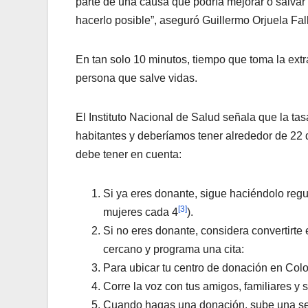
parte de una causa que podría mejorar o salva
hacerlo posible”, aseguró Guillermo Orjuela Fal
En tan solo 10 minutos, tiempo que toma la ext
persona que salve vidas.
El Instituto Nacional de Salud señala que la ta
habitantes y deberíamos tener alrededor de 22 
debe tener en cuenta:
Si ya eres donante, sigue haciéndolo re
[3]
mujeres cada 4
).
Si no eres donante, considera convertirte
cercano y programa una cita:
Para ubicar tu centro de donación en Colom
Corre la voz con tus amigos, familiares y 
Cuando hagas una donación, sube una sel