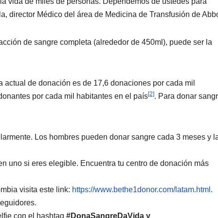
r la vida de miles de personas. Dependemos de ustedes para
la, director Médico del área de Medicina de Transfusión de Abbo
racción de sangre completa (alrededor de 450ml), puede ser la
sa actual de donación es de 17,6 donaciones por cada mil
[2]
donantes por cada mil habitantes en el país
. Para donar sang
gularmente. Los hombres pueden donar sangre cada 3 meses y l
 en uno si eres elegible. Encuentra tu centro de donación más
bia visita este link:
https://www.bethe1donor.com/latam.html
.
seguidores.
fie con el hashtag
#DonaSangreDaVida y