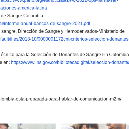
https://www.paho.org/es/noticias/14-6-2022-ops-llama-ser-
naciones-america-latina
s de Sangre Colombia
ital/informe-anual-bancos-de-sangre-2021.pdf
de sangre. Dirección de Sangre y Hemoderivados-Ministerio de
efault/files/2018-10/0000001172cnt-criterios-seleccion-donantes
 Técnico para la Selección de Donantes de Sangre En Colombia
le en:
https://www.ins.gov.co/bibliotecadigital/seleccion-donante
colombia-esta-preparada-para-hablar-de-comunicacion-m2m/