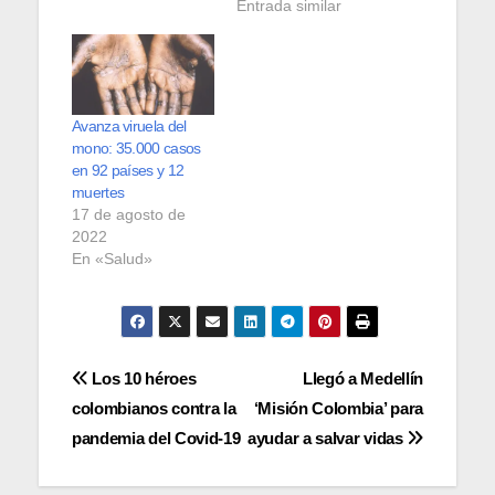
Entrada similar
Avanza viruela del
mono: 35.000 casos
en 92 países y 12
muertes
17 de agosto de
2022
En «Salud»
Navegación
Los 10 héroes
Llegó a Medellín
colombianos contra la
‘Misión Colombia’ para
de
pandemia del Covid-19
ayudar a salvar vidas
entradas