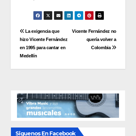
Navegación
La exigencia que
Vicente Fernández no
hizo Vicente Fernández
quería volver a
de
en 1995 para cantar en
Colombia
entradas
Medellín
Siguenos En Facebook