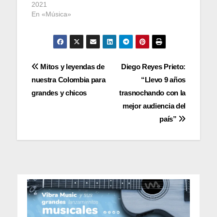
2021
En «Música»
Navegación
Mitos y leyendas de
Diego Reyes Prieto:
nuestra Colombia para
“Llevo 9 años
de
grandes y chicos
trasnochando con la
entradas
mejor audiencia del
país”