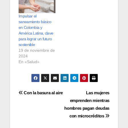
Impulsar el
saneamiento básico
en Colombia y
América Latina, clave
para lograr un futuro
sostenible
19 de noviembre de
2024
En «Salud»
Navegación
Con la basura al aire
Las mujeres
emprenden mientras
de
hombres pagan deudas
entradas
con microcréditos