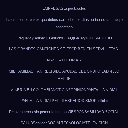
EMPRESAS
Espectaculos
Estos son los pasos que debes dar todos los días, si tienes un trabajo
sedentario
Frequently Asked Questions (FAQ)
Gallery
IGLESIA
INICIO
LAS GRANDES CANCIONES SE ESCRIBEN EN SERVILLETAS.
MAS CATEGORIAS
MIL FAMILIAS HAN RECIBIDO AYUDAS DEL GRUPO LADRILLO
VERDE
MINERÍA EN COLOMBIA
NOTICIAS
OPINION
PANTALLA & DIAL
PANTALLA & DIAL
PERFILES
PERIODISMO
Portfolio
Reinventarnos sin perder lo humano
RESPONSABILIDAD SOCIAL
SALUD
Services
SOCIAL
TECNOLOGÍA
TELEVISIÓN