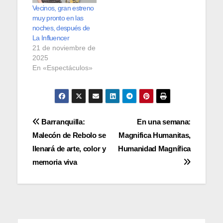
Vecinos, gran estreno
muy pronto en las
noches, después de
La Influencer
21 de noviembre de
2025
En «Espectáculos»
Navegación
Barranquilla:
En una semana:
Malecón de Rebolo se
Magnifica Humanitas,
de
llenará de arte, color y
Humanidad Magnífica
entradas
memoria viva