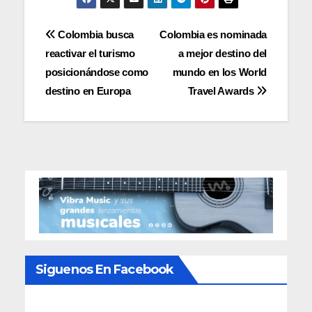
Navegación
Colombia busca
Colombia es nominada
reactivar el turismo
a mejor destino del
de
posicionándose como
mundo en los World
entradas
destino en Europa
Travel Awards
Siguenos En Facebook