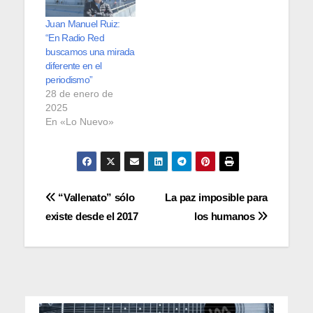
Juan Manuel Ruiz:
“En Radio Red
buscamos una mirada
diferente en el
periodismo”
28 de enero de
2025
En «Lo Nuevo»
Navegación
“Vallenato” sólo
La paz imposible para
existe desde el 2017
los humanos
de
entradas