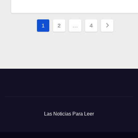
Paginación
1
2
…
4
de
entradas
Las Noticias Para Leer