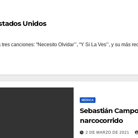
stados Unidos
es canciones: “Necesito Olvidar’’, “Y Si La Ves’’, y su más re
MÚSICA
Sebastián Campos hab
narcocorrido
2 DE MARZO DE 2021