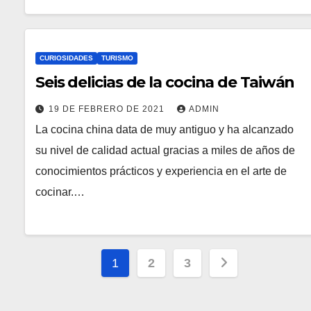
CURIOSIDADES
TURISMO
Seis delicias de la cocina de Taiwán
19 DE FEBRERO DE 2021
ADMIN
La cocina china data de muy antiguo y ha alcanzado
su nivel de calidad actual gracias a miles de años de
conocimientos prácticos y experiencia en el arte de
cocinar.…
Paginación
1
2
3
de