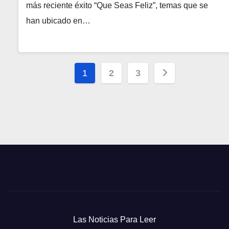
más reciente éxito “Que Seas Feliz”, temas que se
han ubicado en…
Paginación
1
2
3
de
entradas
Las Noticias Para Leer