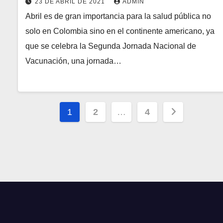
23 DE ABRIL DE 2021
ADMIN
Abril es de gran importancia para la salud pública no
solo en Colombia sino en el continente americano, ya
que se celebra la Segunda Jornada Nacional de
Vacunación, una jornada…
Paginación
1
2
…
4
de
entradas