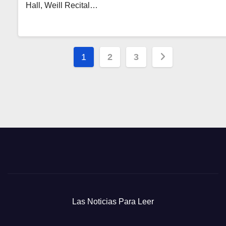
Hall, Weill Recital…
Paginación
1
2
3
de
entradas
Las Noticias Para Leer