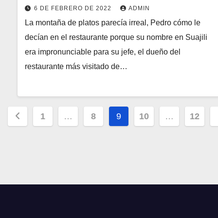
6 DE FEBRERO DE 2022
ADMIN
La montaña de platos parecía irreal, Pedro cómo le
decían en el restaurante porque su nombre en Suajili
era impronunciable para su jefe, el dueño del
restaurante más visitado de…
Paginación
1
…
8
9
10
…
12
de
entradas