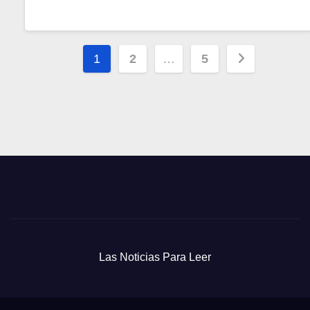
Paginación
1
2
…
5
de
entradas
Las Noticias Para Leer