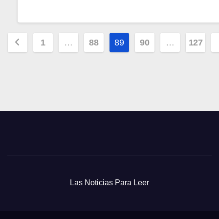
Paginación
1
…
88
89
90
…
127
de
entradas
Las Noticias Para Leer