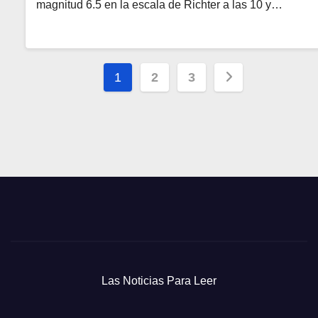
magnitud 6.5 en la escala de Richter a las 10 y…
Paginación
1
2
3
de
entradas
Las Noticias Para Leer