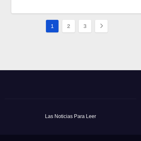
Paginación
1
2
3
de
entradas
Las Noticias Para Leer