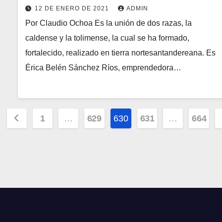
12 DE ENERO DE 2021
ADMIN
Por Claudio Ochoa Es la unión de dos razas, la
caldense y la tolimense, la cual se ha formado,
fortalecido, realizado en tierra nortesantandereana. Es
Érica Belén Sánchez Ríos, emprendedora…
Paginación
1
…
629
630
631
…
664
de
entradas